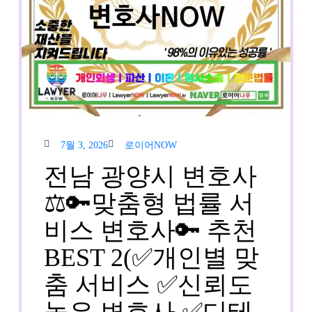
7월
로이
7월 3, 2026
로이어NOW
3,
어
2026
NOW
전남 광양시 변호사
⚖️🔑맞춤형 법률 서
비스 변호사🔑 추천
BEST 2(✅개인별 맞
춤 서비스 ✅신뢰도
높은 변호사 ✅디테