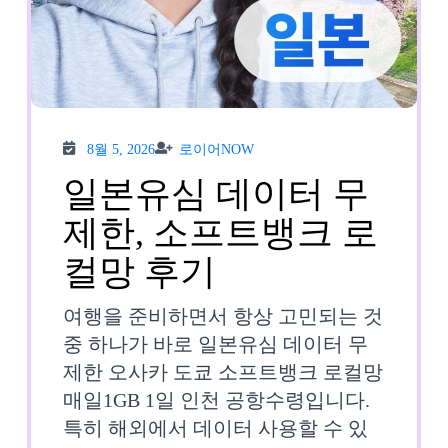
키
e
심
보
8월
로이
다
8월 5, 2026
로이어NOW
5,
어
2026
NOW
일본유심 데이터 무
폰
제한, 소프트뱅크 로
1
일
컬망 후기
일
본
500MB
여행을 준비하면서 항상 고민되는 것
유
중 하나가 바로 일본유심 데이터 무
무
제한 오사카 도쿄 소프트뱅크 로컬망
심
제
매일1GB 1일 인천 공항수령입니다.
데
한”
특히 해외에서 데이터 사용할 수 있