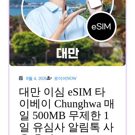
망
후
기
8월
로이
8월 4, 2026
로이어NOW
4,
어
2026
NOW
대만 이심 eSIM 타
이베이 Chunghwa 매
일 500MB 무제한 1
일 유심사 알림톡 사