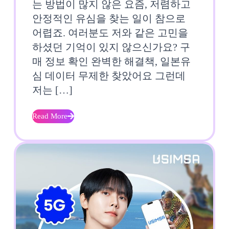
는 방법이 많지 않은 요즘, 저렴하고
이
장
안정적인 유심을 찾는 일이 참으로
터
단
어렵죠. 여러분도 저와 같은 고민을
무
하셨던 기억이 있지 않으신가요? 구
점
매 정보 확인 완벽한 해결책, 일본유
제
총
심 데이터 무제한 찾았어요 그런데
한,
정
저는 […]
소
리
Read More
Read
프
실
More
트
제
뱅
써
크
보
로
니
컬