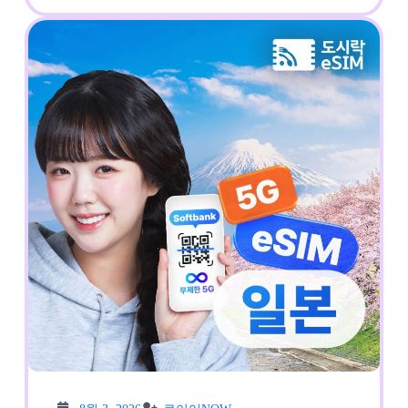
More
500MB
무
제
한
1
일
유
심
사
알
림
8월
로이