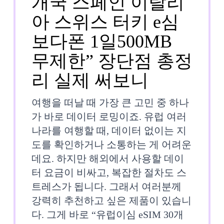
개국 스페인 이탈리
템
아 스위스 터키 e심
으
보다폰 1일500MB
로
무제한” 장단점 총정
인
“유
리 실제 써보니
정”
럽
여행을 떠날 때 가장 큰 고민 중 하나
이
가 바로 데이터 로밍이죠. 유럽 여러
나라를 여행할 때, 데이터 없이는 지
심
도를 확인하거나 소통하는 게 어려운
eSIM
데요. 하지만 해외에서 사용할 데이
터 요금이 비싸고, 복잡한 절차도 스
30
트레스가 됩니다. 그래서 여러분께
개
강력히 추천하고 싶은 제품이 있습니
국
다. 그게 바로 “유럽이심 eSIM 30개