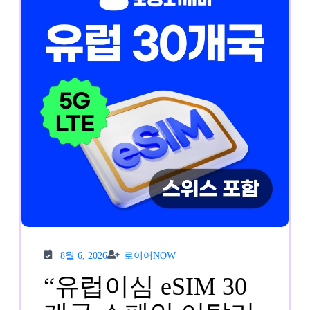
트
뱅
크
사
용
후
기
여
행
8월
로이
필
8월 6, 2026
로이어NOW
6,
어
2026
NOW
“유럽이심 eSIM 30
수