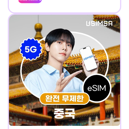
행
이
Read
필
More
심
수
eSIM
템
상
인
하
정
이
차
이
나
모
바
일