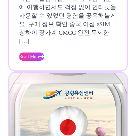
하
에 여행하면서도 걱정 없이 인터넷을
이
사용할 수 있었던 경험을 공유해볼게
요. 구매 정보 확인 중국 이심 eSIM
장
상하이 장가계 CMCC 완전 무제한
가
[…]
계
Read More
Read
CMCC
More
완
전
무
제
한
1