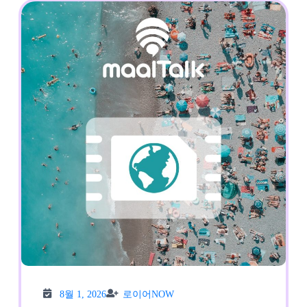
이
요
Chunghwa
3
일
5G
데
이
터
무
제
한
e
8월
로이
8월 1, 2026
로이어NOW
1,
어