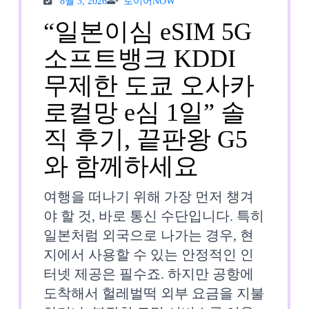
톡
8월 3, 2026
로이어NOW
3,
어
2026
NOW
“일본이심 eSIM 5G
사
소프트뱅크 KDDI
용
무제한 도쿄 오사카
후
로컬망 e심 1일” 솔
기
직 후기, 끝판왕 G5
“일
와 함께하세요
본
여행을 떠나기 위해 가장 먼저 챙겨
이
야 할 것, 바로 통신 수단입니다. 특히
일본처럼 외국으로 나가는 경우, 현
심
지에서 사용할 수 있는 안정적인 인
eSIM
터넷 제공은 필수죠. 하지만 공항에
도착해서 헐레벌떡 외부 요금을 지불
5G