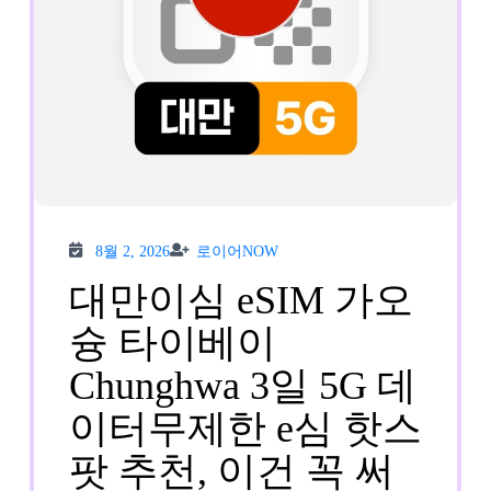
오
사
카
로
컬
망
8월
로이
e
8월 2, 2026
로이어NOW
2,
어
2026
NOW
대만이심 eSIM 가오
심
슝 타이베이
1
Chunghwa 3일 5G 데
일”
이터무제한 e심 핫스
솔
팟 추천, 이건 꼭 써
직