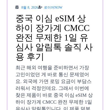
5G
8월
로이
8월 8, 2026
로이어NOW
8,
어
사
2026
NOW
중국 이심 eSIM 상
용
하이 장가계 CMCC
후
완전 무제한 1일 유
기
심사 알림톡 솔직 사
중
용 후기
국
최근 해외 여행을 준비하면서 가장
이
고민이었던 게 바로 통신 문제였어
요. 외국에 가면 로밍 요금이 부담스
심
러워서 걱정인데요. 그래서 이번에
eSIM
찾은 제품이 바로 중국 이심 eSIM 상
하이 장가계 CMCC 완전 무제한 1일
상
유심사 알림톡입니다. 이 제품 덕분