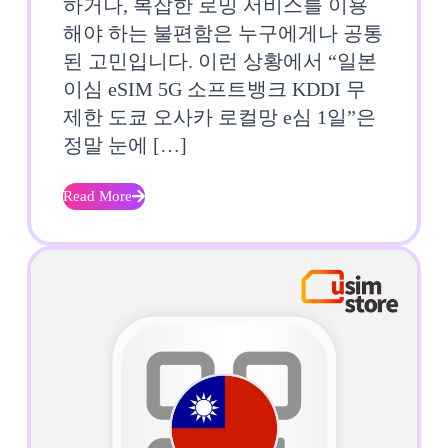
하거나, 복잡한 로밍 서비스를 이용
소
해야 하는 불편함은 누구에게나 공통
프
된 고민입니다. 이런 상황에서 “일본
이심 eSIM 5G 소프트뱅크 KDDI 무
트
제한 도쿄 오사카 로컬망 e심 1일”은
뱅
정말 눈에 […]
크
Read More
Read
KDDI
More
무
제
한
도
쿄