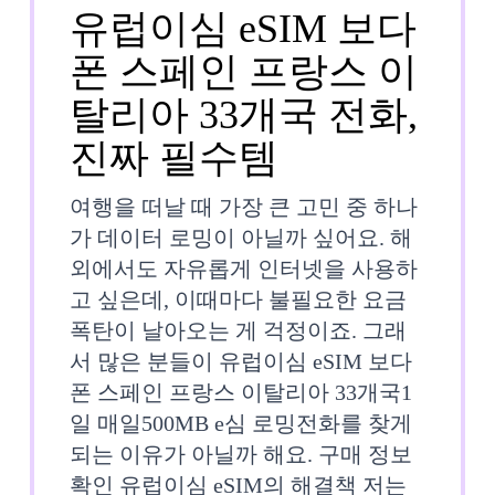
심
2026
NOW
유럽이심 eSIM 보다
핫
폰 스페인 프랑스 이
스
탈리아 33개국 전화,
팟
유
진짜 필수템
추
럽
여행을 떠날 때 가장 큰 고민 중 하나
천,
이
가 데이터 로밍이 아닐까 싶어요. 해
외에서도 자유롭게 인터넷을 사용하
이
심
고 싶은데, 이때마다 불필요한 요금
건
eSIM
폭탄이 날아오는 게 걱정이죠. 그래
꼭
서 많은 분들이 유럽이심 eSIM 보다
보
폰 스페인 프랑스 이탈리아 33개국1
써
다
일 매일500MB e심 로밍전화를 찾게
봐
폰
되는 이유가 아닐까 해요. 구매 정보
확인 유럽이심 eSIM의 해결책 저는