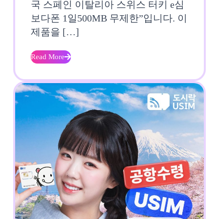
국 스페인 이탈리아 스위스 터키 e심
스
보다폰 1일500MB 무제한”입니다. 이
페
제품을 […]
인
Read More
Read
이
More
탈
리
아
스
위
스
터