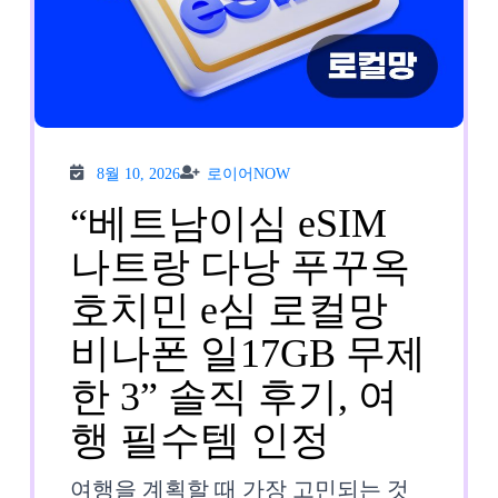
8월
로이
8월 10, 2026
로이어NOW
10,
어
2026
NOW
“베트남이심 eSIM
나트랑 다낭 푸꾸옥
호치민 e심 로컬망
비나폰 일17GB 무제
한 3” 솔직 후기, 여
“베
행 필수템 인정
트
여행을 계획할 때 가장 고민되는 것