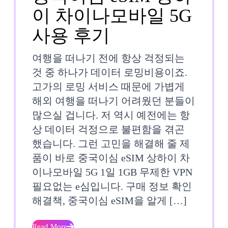
일
이 차이나모바일 5G
17GB
외
사용 후기
무
출
여행을 떠나기 전에 항상 걱정되는
제
할
것 중 하나가 데이터 로밍비용이죠.
고가의 로밍 서비스 때문에 가볍게
한
때
해외 여행을 떠나기 어려웠던 분들이
3”
꼭
많으실 겁니다. 저 역시 예전에는 항
솔
상 데이터 걱정으로 불편함을 겪곤
필
했습니다. 그런 고민을 해결해 줄 제
직
요
품이 바로 중국이심 eSIM 상하이 차
후
한
이나모바일 5G 1일 1GB 무제한 VPN
필요없는 e심입니다. 구매 정보 확인
기,
중
해결책, 중국이심 eSIM을 알게 […]
여
국
Read More