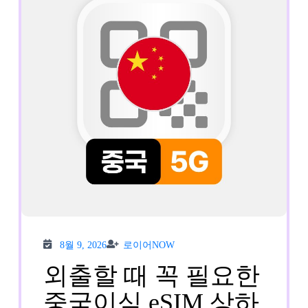
옥
호
치
민
e
심
로
컬
망
비
8월
로이
8월 9, 2026
로이어NOW
9,
어
나
2026
NOW
외출할 때 꼭 필요한
폰
중국이심 eSIM 상하