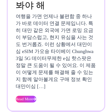
대
봐야 해
후
만
기,
여행을 가면 언제나 불편함 중 하나
이
가 바로 데이터 연결 문제입니다. 특
끝
히 대만 같은 외국에 가면 로밍 요금
심
판
이 부담스럽고, 현지 유심을 사는 것
eSIM
왕
도 번거롭죠. 이런 상황에서 대만이
심 eSIM 가오슝 타이베이 Chunghwa
가
G5
3일 5G 데이터무제한 e심 핫스팟은
오
와
정말 큰 도움이 될 수 있어요. 이 제품
슝
이 어떻게 문제를 해결해 줄 수 있는
함
지 함께 알아볼게요 구매 정보 확인
타
께
대만이심 […]
이
하
Read More
베
세
Read
More