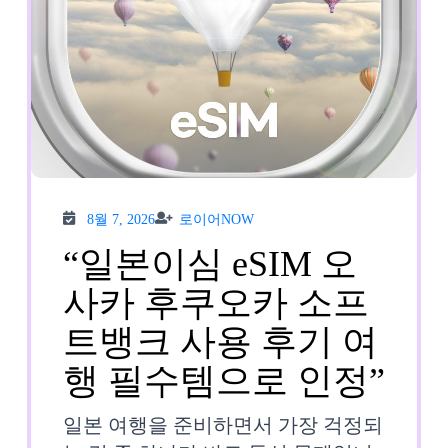
일
유
심
사
알
8월
로이
림
8월 7, 2026
로이어NOW
7,
어
2026
NOW
“일본이심 eSIM 오
톡
사카 후쿠오카 소프
솔
트뱅크 사용 후기 여
직
“일
행 필수템으로 인정”
사
본
용
일본 여행을 준비하면서 가장 걱정되