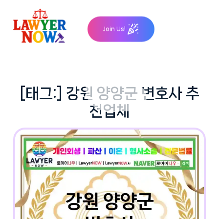
Skip
to
Join Us!
content
[태그:]
강원 양양군 변호사 추
천업체