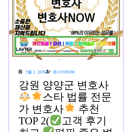
3월
로이
3월 2, 2026
로이어NOW
2,
어
2026
NOW
강원 양양군 변호사
스타 법률 전문
가 변호사
추천
TOP 2(
고객 후기