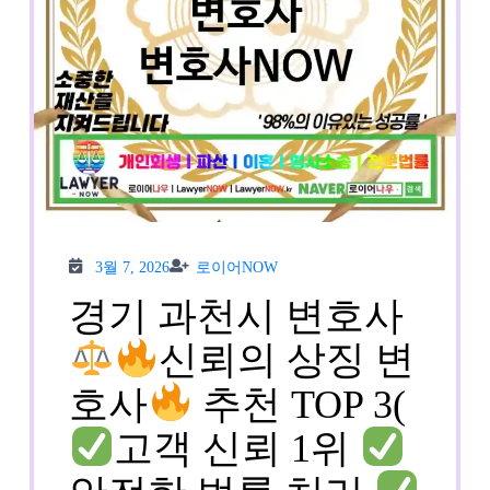
3월
로이
3월 7, 2026
로이어NOW
7,
어
2026
NOW
경기 과천시 변호사
신뢰의 상징 변
호사
추천 TOP 3(
고객 신뢰 1위