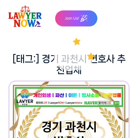
Skip
to
Join Us!
content
[태그:]
경기 과천시 변호사 추
천업체