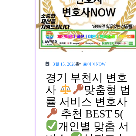
3월
로이
3월 15, 2026
로이어NOW
15,
어
2026
NOW
경기 부천시 변호
사
맞춤형 법
률 서비스 변호사
추천 BEST 5(
개인별 맞춤 서