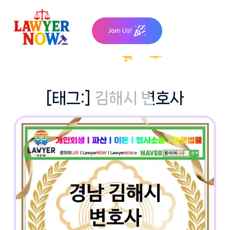
Skip
to
Join Us!
content
[태그:]
김해시 변호사