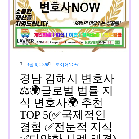
4월
로이
4월 6, 2026
로이어NOW
6,
어
2026
NOW
경남 김해시 변호사
⚖️🌍글로벌 법률 지
식 변호사🌍 추천
TOP 5(✅국제적인
경험 ✅전문적 지식
경
✅다양한 사례 해결)