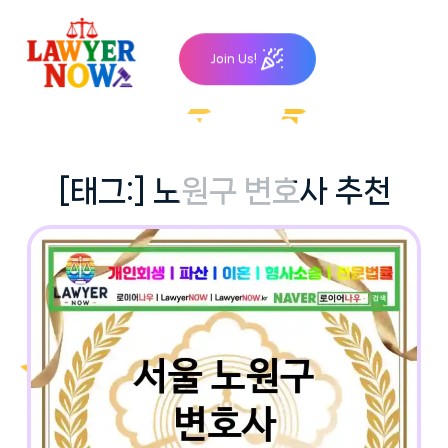
Skip
to
Join Us!
content
[태그:]
노원구 변호사 추천