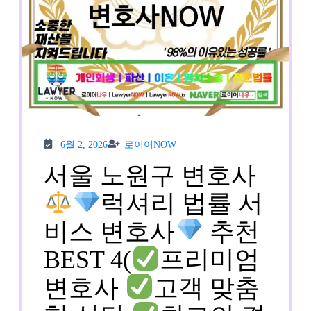
6월
로이
6월 2, 2026
로이어NOW
2,
어
2026
NOW
서울 노원구 변호사
럭셔리 법률 서
비스 변호사
추천
BEST 4(
프리미엄
변호사
고객 맞춤