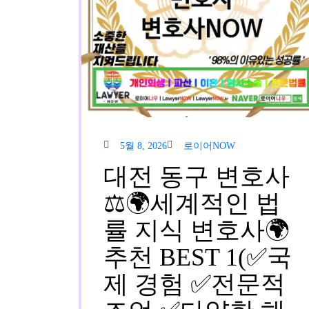
5월
로이
5월 8, 2026
로이어NOW
8,
어
2026
NOW
대전 동구 변호사
⚖️🌍세계적인 법
률 지식 변호사🌍
추천 BEST 1(✅국
제 경험 ✅전문적