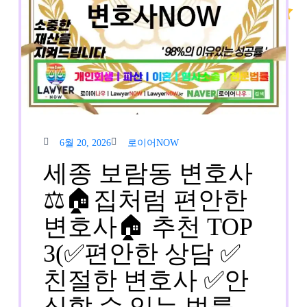
6월
로이
6월 20, 2026
로이어NOW
20,
어
2026
NOW
세종 보람동 변호사
⚖️🏠집처럼 편안한
변호사🏠 추천 TOP
3(✅편안한 상담 ✅
친절한 변호사 ✅안
심할 수 있는 법률