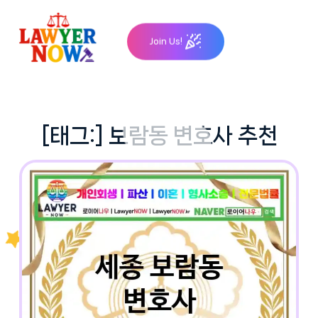
Skip
to
Join Us!
content
[태그:]
보람동 변호사 추천