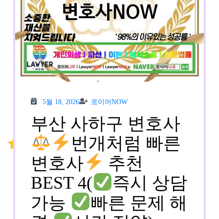
5월
로이
5월 18, 2026
로이어NOW
18,
어
2026
NOW
부산 사하구 변호사
번개처럼 빠른
변호사
추천
BEST 4(
즉시 상담
가능
빠른 문제 해