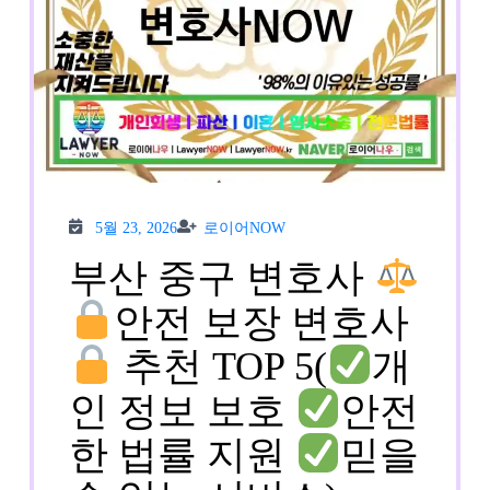
5월
로이
5월 23, 2026
로이어NOW
23,
어
2026
NOW
부산 중구 변호사
안전 보장 변호사
추천 TOP 5(
개
인 정보 보호
안전
한 법률 지원
믿을