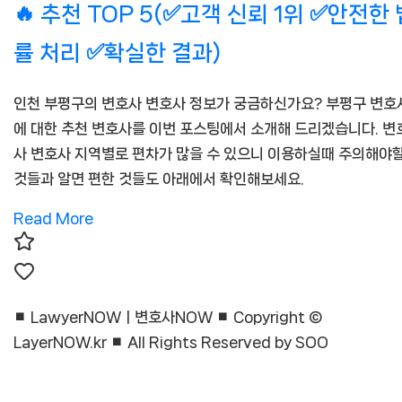
2026
NOW
🔥 추천 TOP 5(✅고객 신뢰 1위 ✅안전한 
인
률 처리 ✅확실한 결과)
천
인천 부평구의 변호사 변호사 정보가 궁금하신가요? 부평구 변호
부
에 대한 추천 변호사를 이번 포스팅에서 소개해 드리겠습니다. 변
사 변호사 지역별로 편차가 많을 수 있으니 이용하실때 주의해야
평
것들과 알면 편한 것들도 아래에서 확인해보세요.
구
Read
Read More
변
More
호
⏹︎ LawyerNOWㅣ변호사NOW ⏹︎ Copyright ©
사
LayerNOW.kr ⏹︎ All Rights Reserved by SOO
⚖️
🔥