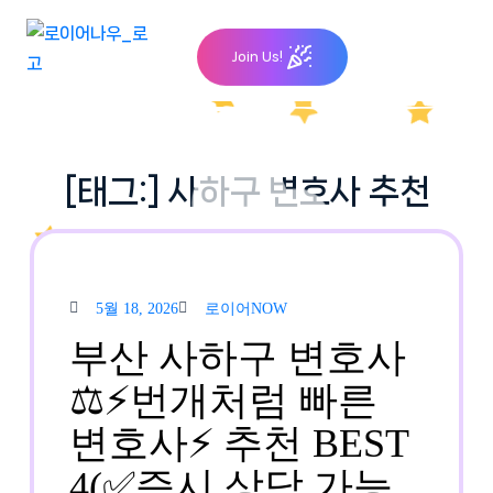
Skip
to
Join Us!
content
[태그:]
사하구 변호사 추천
5월
로이
5월 18, 2026
로이어NOW
18,
어
2026
NOW
부산 사하구 변호사
⚖️⚡번개처럼 빠른
변호사⚡ 추천 BEST
4(✅즉시 상담 가능