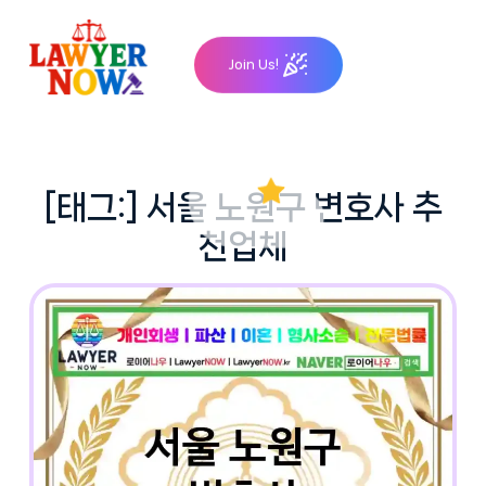
Skip
to
Join Us!
content
[태그:]
서울 노원구 변호사 추
천업체