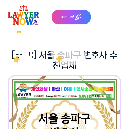
Skip
to
Join Us!
content
[태그:]
서울 송파구 변호사 추
천업체