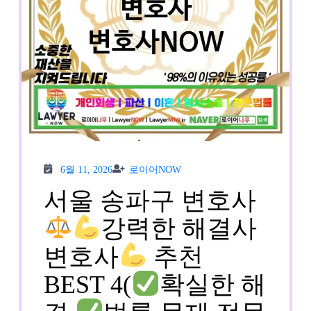
6월
로이
6월 11, 2026
로이어NOW
11,
어
2026
NOW
서울 송파구 변호사
강력한 해결사
변호사
추천
BEST 4(
확실한 해