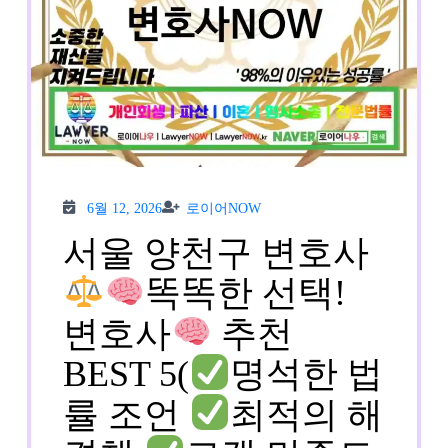
6월
로이
6월 12, 2026
로이어NOW
12,
어
2026
NOW
서울 양천구 변호사
똑똑한 선택!
변호사
추천
BEST 5(
명석한 법
률 조언
최적의 해