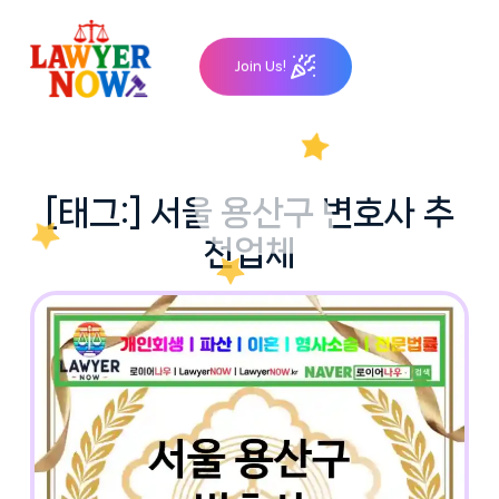
Skip
to
Join Us!
content
[태그:]
서울 용산구 변호사 추
천업체