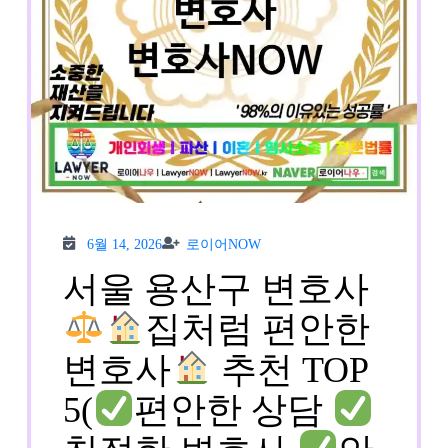
6월
로이
6월 14, 2026
로이어NOW
14,
어
2026
NOW
서울 용산구 변호사
집처럼 편안한
변호사
추천 TOP
5(
편안한 상담