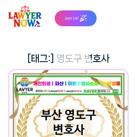
Skip
to
Join Us!
content
[태그:]
영도구 변호사