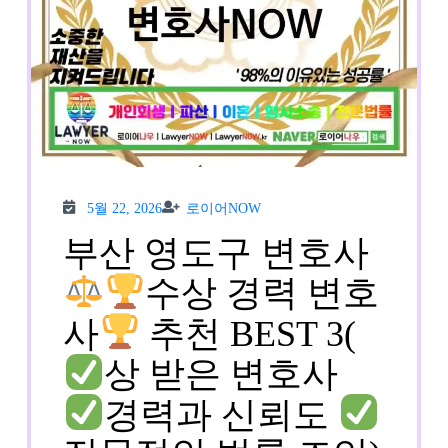
5월
로이
5월 22, 2026
로이어NOW
22,
어
2026
NOW
부산 영도구 변호사
수상 경력 변호
사
추천 BEST 3(
상 받은 변호사
경력과 신뢰도