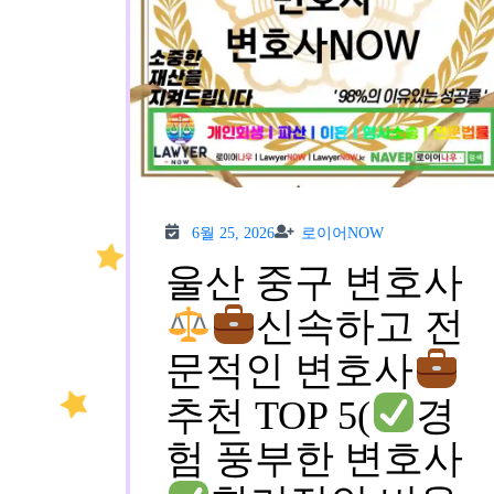
6월
로이
6월 25, 2026
로이어NOW
25,
어
2026
NOW
울산 중구 변호사
신속하고 전
문적인 변호사
추천 TOP 5(
경
험 풍부한 변호사