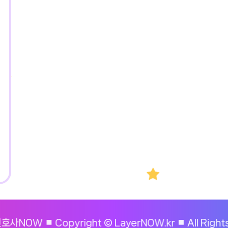
OW ⏹︎ Copyright © LayerNOW.kr ⏹︎ All Righ