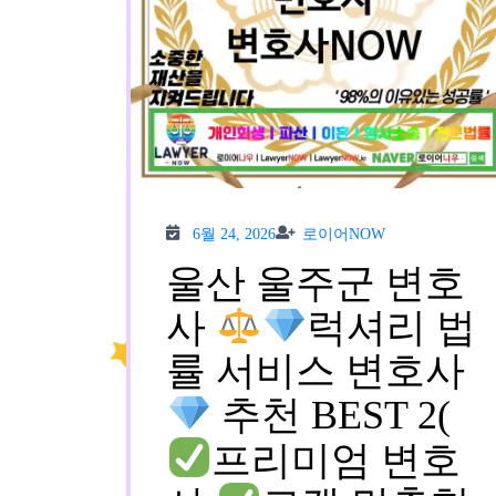
6월
로이
6월 24, 2026
로이어NOW
24,
어
2026
NOW
울산 울주군 변호
사
럭셔리 법
률 서비스 변호사
추천 BEST 2(
프리미엄 변호