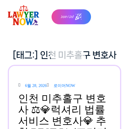
Skip
to
Join Us!
content
[태그:]
인천 미추홀구 변호사
6월
로이
6월 28, 2026
로이어NOW
28,
어
2026
NOW
인천 미추홀구 변호
사 ⚖️💎럭셔리 법률
서비스 변호사💎 추