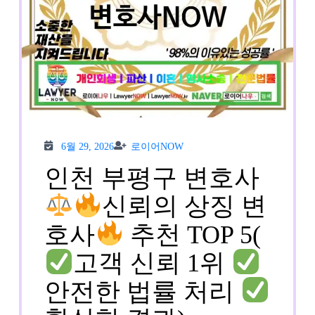
6월
로이
6월 29, 2026
로이어NOW
29,
어
2026
NOW
인천 부평구 변호사
신뢰의 상징 변
호사
추천 TOP 5(
고객 신뢰 1위
안전한 법률 처리