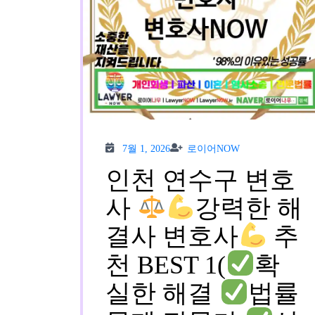
7월
로이
7월 1, 2026
로이어NOW
1,
어
2026
NOW
인천 연수구 변호
사
강력한 해
결사 변호사
추
천 BEST 1(
확
실한 해결
법률