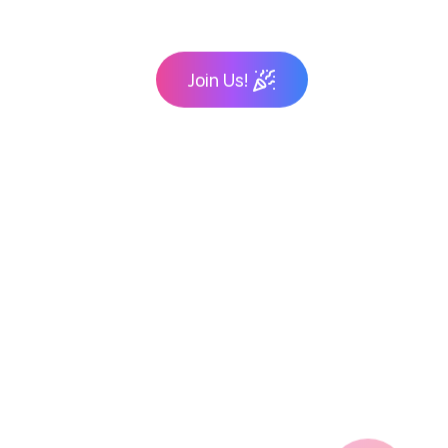
Join Us!
체