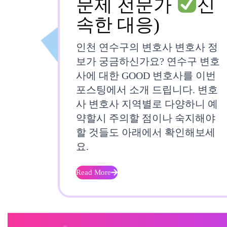
문제 전문가
신
인
속한 대응)
천
인천 연수구의 변호사 변호사 정
연
보가 궁금하신가요? 연수구 변호
사에 대한 GOOD 변호사를 이번
수
포스팅에서 소개 드립니다. 변호
구
사 변호사 지역별로 다양하니 예
약할시 주의할 점이나 숙지해야
변
할 것들도 아래에서 확인해보세
호
요.
사
Read More
Read
More
강