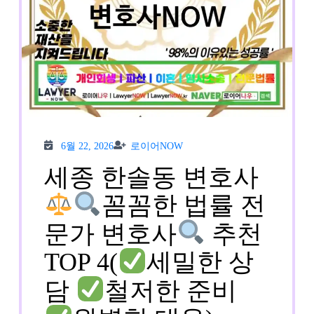
6월
로이
6월 22, 2026
로이어NOW
22,
어
2026
NOW
세종 한솔동 변호사
꼼꼼한 법률 전
문가 변호사
추천
TOP 4(
세밀한 상
담
철저한 준비