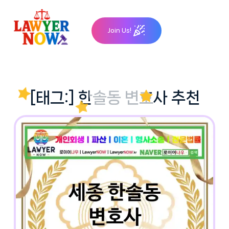
Skip
to
Join Us!
content
[태그:]
한솔동 변호사 추천