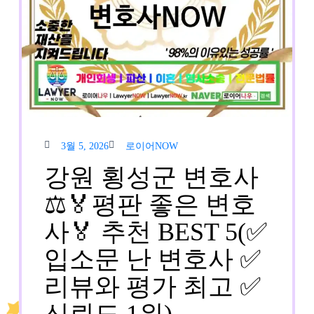
3월
로이
3월 5, 2026
로이어NOW
5,
어
2026
NOW
강원 횡성군 변호사
⚖️🏅평판 좋은 변호
사🏅 추천 BEST 5(✅
입소문 난 변호사 ✅
리뷰와 평가 최고 ✅
강
신뢰도 1위)