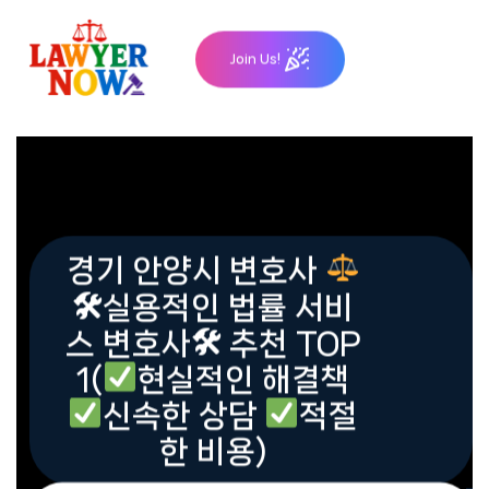
Skip
to
Join Us!
content
경기 안양시 변호사
🛠실용적인 법률 서비
스 변호사🛠 추천 TOP
1(
현실적인 해결책
신속한 상담
적절
한 비용)