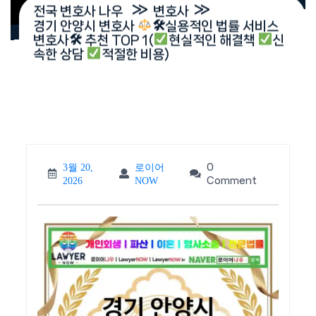
»
»
전국 변호사 나우
변호사
경기 안양시 변호사
🛠실용적인 법률 서비스
변호사🛠 추천 TOP 1(
현실적인 해결책
신
속한 상담
적절한 비용)
0
3월 20,
로이어
3월
로이
Comment
2026
NOW
20,
어
2026
NOW