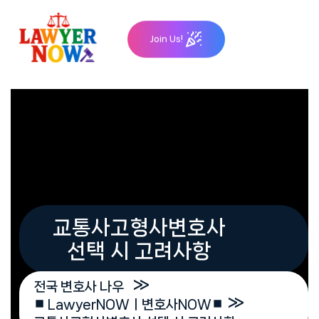
Skip
to
Join Us!
content
교통사고형사변호사
선택 시 고려사항
»
전국 변호사 나우
»
⏹︎ LawyerNOWㅣ변호사NOW⏹︎