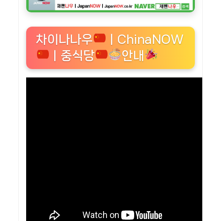
차이나나우
ㅣChinaNOW
ㅣ중식당
안내