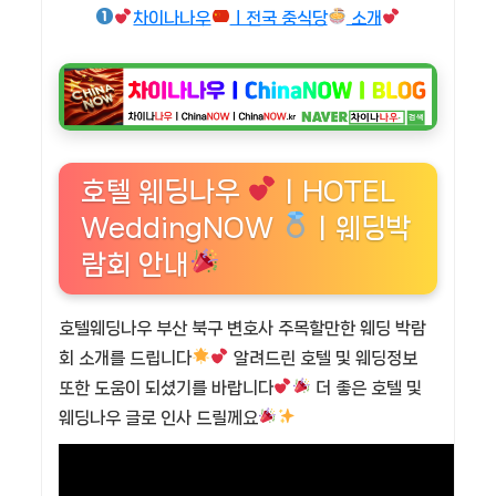
차이나나우
ㅣ전국 중식당
소개
호텔 웨딩나우
ㅣHOTEL
WeddingNOW
ㅣ웨딩박
람회 안내
호텔웨딩나우 부산 북구 변호사 주목할만한 웨딩 박람
회 소개를 드립니다
알려드린 호텔 및 웨딩정보
또한 도움이 되셨기를 바랍니다
더 좋은 호텔 및
웨딩나우 글로 인사 드릴께요