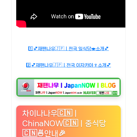
1️⃣💕재팬나우🇯🇵ㅣ전국 일식당🍣소개💕
2️⃣💕재팬나우🇯🇵ㅣ전국 이자카야🍷소개💕
차이나나우🇨🇳ㅣ
ChinaNOW🇨🇳ㅣ중식당
🇨🇳🍜안내🎉