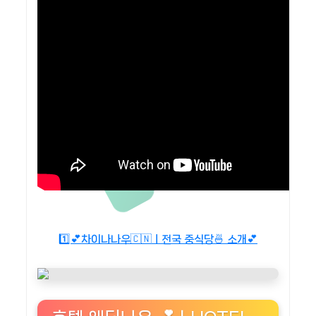
1️⃣💕차이나나우🇨🇳ㅣ전국 중식당🍜 소개💕