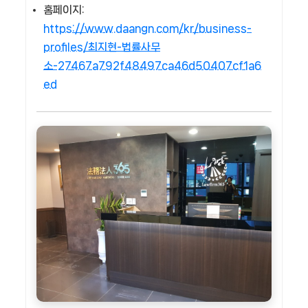
홈페이지:
https://www.daangn.com/kr/business-
profiles/최지현-법률사무
소-27467a792f48497ca46d50407cf1a6
ed