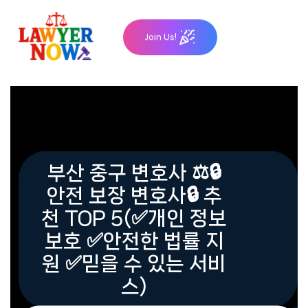
Skip
to
Join Us!
content
부산 중구 변호사 ⚖️🔒
안전 보장 변호사🔒 추
천 TOP 5(✅개인 정보
보호 ✅안전한 법률 지
원 ✅믿을 수 있는 서비
스)