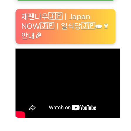
재팬나우🇯🇵ㅣJapan
NOW🇯🇵ㅣ일식당🇯🇵🍣🍷
안내🎉