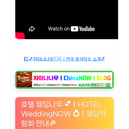
1️⃣💕차이나나우🇨🇳ㅣ전국 중식당🍜 소개💕
호텔 웨딩나우 💕ㅣHOTEL
WeddingNOW 💍ㅣ웨딩박
람회 안내🎉