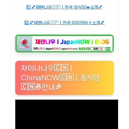
1️⃣💕재팬나우🇯🇵ㅣ전국 일식당🍣소개💕
2️⃣💕재팬나우🇯🇵ㅣ전국 이자카야🍷소개💕
차이나나우🇨🇳ㅣ
ChinaNOW🇨🇳ㅣ중식당
🇨🇳🍜안내🎉