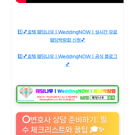
1️⃣💕호텔 웨딩나우ㅣWeddingNOWㅣ실시간 무료
웨딩박람회 신청💕
2️⃣💕호텔 웨딩나우ㅣWeddingNOWㅣ공식 블로그
💕
⭕변호사 상담 준비하기: 필
수 체크리스트와 꿀팁 🎓✨