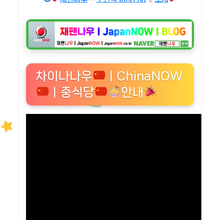
차이나나우
ㅣChinaNOW
ㅣ중식당
안내