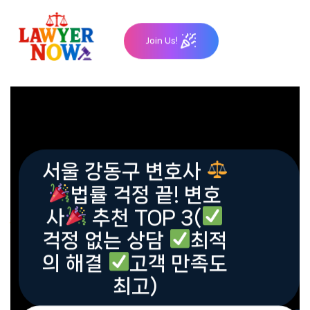
Skip
to
Join Us!
content
서울 강동구 변호사
법률 걱정 끝! 변호
사
추천 TOP 3(
걱정 없는 상담
최적
의 해결
고객 만족도
최고)