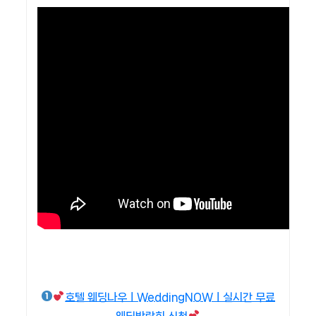
호텔 웨딩나우ㅣWeddingNOWㅣ실시간 무료