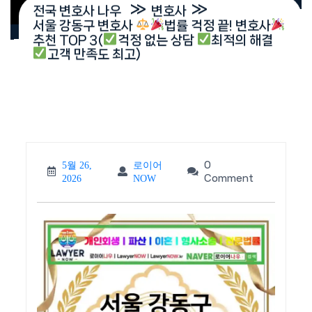
»
»
전국 변호사 나우
변호사
서울 강동구 변호사
법률 걱정 끝! 변호사
추천 TOP 3(
걱정 없는 상담
최적의 해결
고객 만족도 최고)
0
5월 26,
로이어
5월
로이
Comment
2026
NOW
26,
어
2026
NOW