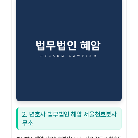
2. 변호사 법무법인 혜암 서울천호분사
무소