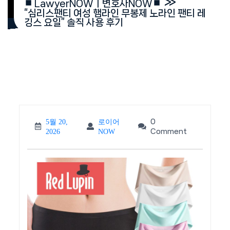
»
⏹︎ LawyerNOWㅣ변호사NOW⏹︎
“심리스팬티 여성 햄라인 무봉제 노라인 팬티 레
깅스 요일” 솔직 사용 후기
0
5월 20,
로이어
5월
로이
Comment
2026
NOW
20,
어
2026
NOW