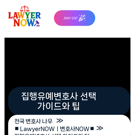
Skip
to
Join Us!
content
집행유예변호사 선택
가이드와 팁
»
전국 변호사 나우
»
⏹︎ LawyerNOWㅣ변호사NOW⏹︎